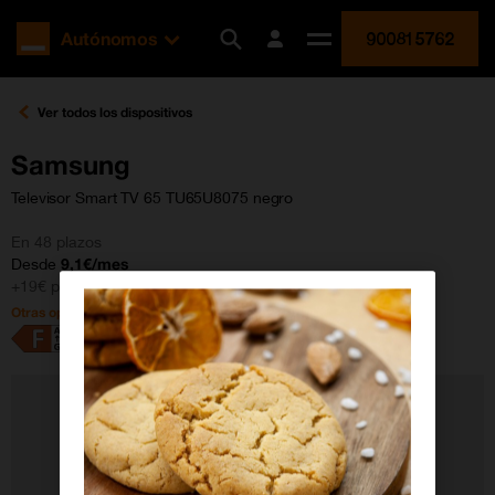
Orange
Autónomos
900815762
España
Desplegar
menú
Ver todos los dispositivos
Samsung
Televisor Smart TV 65 TU65U8075 negro
En 48 plazos
Desde
9,1€/mes
+19€ pago inicial
Otras opciones de pago