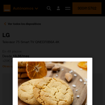
Orange
Autónomos
900815762
España
Desplegar
menú
Ver todos los dispositivos
LG
Televisor 75 Smart TV QNED70B6A 4K
En 48 plazos
Desde
13,3€/mes
+29€ pago inicial
Otras opciones de pago