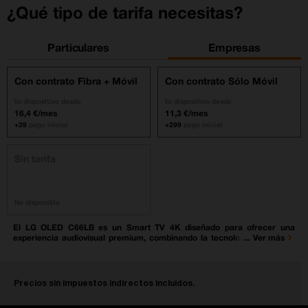
¿Qué tipo de tarifa necesitas?
Particulares
Empresas
Con contrato Fibra + Móvil
Con contrato Sólo Móvil
tu dispositivo desde
tu dispositivo desde
16,4 €/mes
11,3 €/mes
+39
pago inicial
+299
pago inicial
Sin tarifa
No disponible
El LG OLED C66LB es un Smart TV 4K diseñado para ofrecer una
experiencia audiovisual premium, combinando la tecnología OLED evo
Ver más
de LG con inteligencia artificial avanzada. Su panel OLED permite
disfrutar de negros puros, contraste infinito y colores precisos, gracias a
sus millones de puntos de luz independientes que trabajan de forma
individual para mejorar cada escena.
Precios sin impuestos indirectos incluidos.
Incorpora el procesador inteligente α11 AI Processor 4K Gen3,