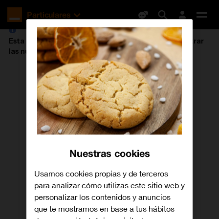
Orange
Particulares
España
Des
me
Esta tarifa está descatalogada, pero puedes encontrar
las nuevas tarifas de Orange
aquí
.
Nuestras cookies
Usamos cookies propias y de terceros
para analizar cómo utilizas este sitio web y
personalizar los contenidos y anuncios
que te mostramos en base a tus hábitos