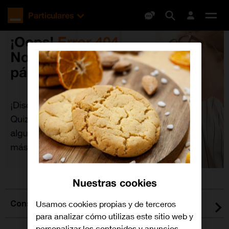
Orange
Particulares
España
Des
me
Nuestras cookies
Consulta todas nuestras tarifas
Usamos cookies propias y de terceros
para analizar cómo utilizas este sitio web y
personalizar los contenidos y anuncios