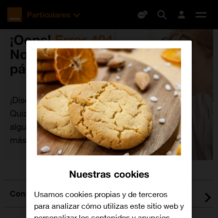
Orange
Particulares
España
Des
me
Nuestras cookies
Consulta todas nuestras tarifas
Usamos cookies propias y de terceros
para analizar cómo utilizas este sitio web y
personalizar los contenidos y anuncios